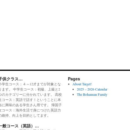
子供クラス…
Pages
小学生コース：４～12才までが対象とな
About Target!
ります。 中学生コース：初級、上級と2
2025 – 2026 Calendar
つのカテゴリーに分かれています。 高校
The Bohannan Family
生コース：英語で話す！ということに本
当に興味のある学生さん用です。 帰国子
女コース：海外生活で身につけた英語力
の維持、向上を目的としてます。
一般コース（英語）…