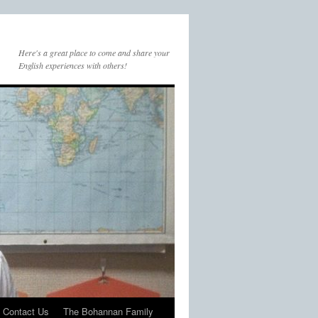
Here's a great place to come and share your
English experiences with others!
Contact Us
The Bohannan Family