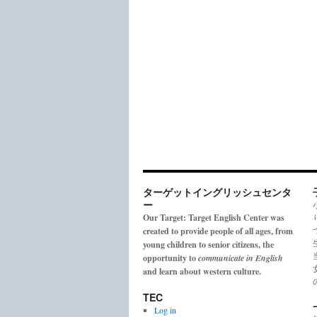
ターゲットイングリッシュセンタ
ー
Our Target: Target English Center was
created to provide people of all ages, from
young children to senior citizens, the
opportunity to
communicate in English
and learn about western culture.
TEC
Log in