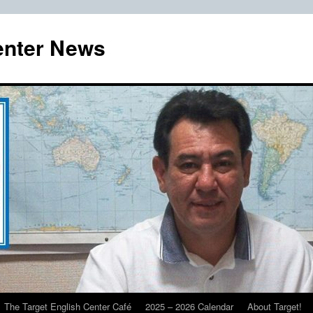
enter News
The Target English Center Café
2025 – 2026 Calendar
About Target!