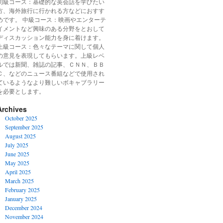
初級コース：基礎的な英会話を学びたい
方、海外旅行に行かれる方などにおすす
めです。 中級コース：映画やエンターテ
イメントなど興味のある分野をとおして
ディスカッション能力を身に着けます。
上級コース：色々なテーマに関して個人
の意見を表現してもらいます。上級レベ
ルでは新聞、雑誌の記事、ＣＮＮ、ＢＢ
Ｃ、などのニュース番組などで使用され
ているようなより難しいボキャブラリー
を必要とします。
Archives
October 2025
September 2025
August 2025
July 2025
June 2025
May 2025
April 2025
March 2025
February 2025
January 2025
December 2024
November 2024