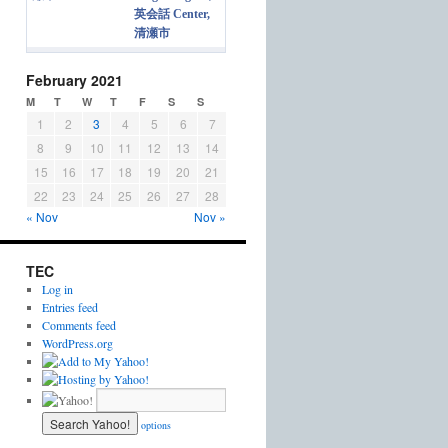
英会話 Center,
清瀬市
February 2021
M
T
W
T
F
S
S
1
2
3
4
5
6
7
8
9
10
11
12
13
14
15
16
17
18
19
20
21
22
23
24
25
26
27
28
« Nov
Nov »
TEC
Log in
Entries feed
Comments feed
WordPress.org
options