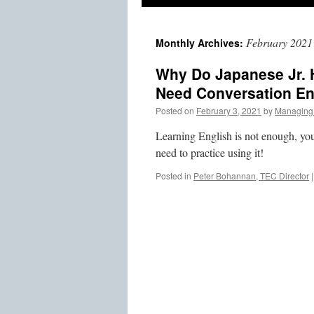
February 2021
Monthly Archives:
Why Do Japanese Jr. 
Need Conversation Eng
Posted on
February 3, 2021
by
Managing 
Learning English is not enough, you
need to practice using it!
Posted in
Peter Bohannan, TEC Director
|