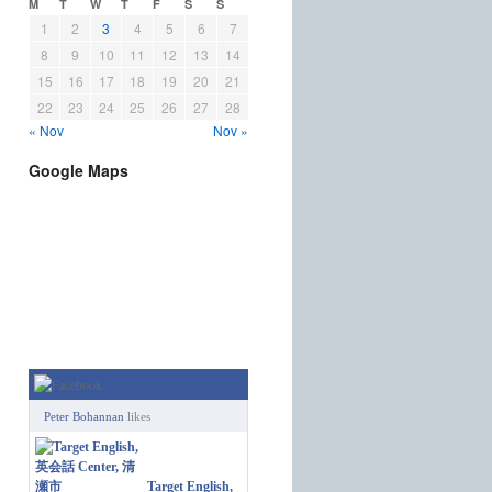
M
T
W
T
F
S
S
1
2
3
4
5
6
7
8
9
10
11
12
13
14
15
16
17
18
19
20
21
22
23
24
25
26
27
28
« Nov
Nov »
Google Maps
Peter Bohannan
likes
Target English,