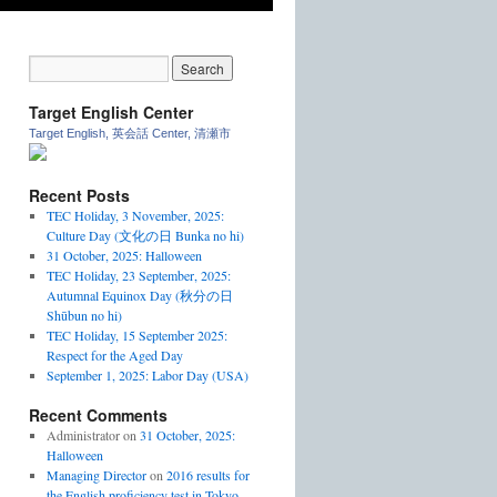
Target English Center
Target English, 英会話 Center, 清瀬市
Recent Posts
TEC Holiday, 3 November, 2025:
Culture Day (文化の日 Bunka no hi)
31 October, 2025: Halloween
TEC Holiday, 23 September, 2025:
Autumnal Equinox Day (秋分の日
Shūbun no hi)
TEC Holiday, 15 September 2025:
Respect for the Aged Day
September 1, 2025: Labor Day (USA)
Recent Comments
Administrator
on
31 October, 2025:
Halloween
Managing Director
on
2016 results for
the English proficiency test in Tokyo