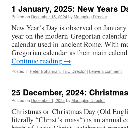
1 January, 2025: New Years D
Posted on
December 15, 2024
by
Managing Director
New Year’s Day is observed on January 1,
year on the modern Gregorian calendar a
calendar used in ancient Rome. With mo
Gregorian calendar as their main calen
Continue reading
→
Posted in
Peter Bohannan, TEC Director
|
Leave a comment
25 December, 2024: Christma
Posted on
December 1, 2024
by
Managing Director
Christmas or Christmas Day (Old Engli
literally “Christ‘s mass“) is an annual
birth of Jesus Christ, celebrated gener