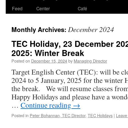
Feed
Center
Café
December 2024
Monthly Archives:
TEC Holiday, 23 December 202
2025: Winter Break
Posted on
December 15, 2024
by
Managing Director
Target English Center (TEC): will be c
2024 to 5 January, 2025 for the winter
the break. We will resume classes from
Happy Holidays and please have a wond
…
Continue reading
→
Posted in
Peter Bohannan, TEC Director
,
TEC Holidays
|
Leave