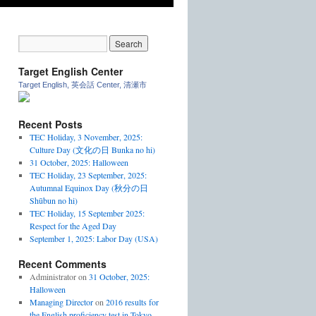
Target English Center
Target English, 英会話 Center, 清瀬市
Recent Posts
TEC Holiday, 3 November, 2025:
Culture Day (文化の日 Bunka no hi)
31 October, 2025: Halloween
TEC Holiday, 23 September, 2025:
Autumnal Equinox Day (秋分の日
Shūbun no hi)
TEC Holiday, 15 September 2025:
Respect for the Aged Day
September 1, 2025: Labor Day (USA)
Recent Comments
Administrator
on
31 October, 2025:
Halloween
Managing Director
on
2016 results for
the English proficiency test in Tokyo