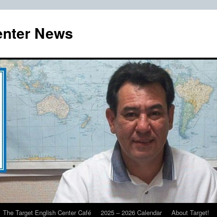
enter News
The Target English Center Café
2025 – 2026 Calendar
About Target!