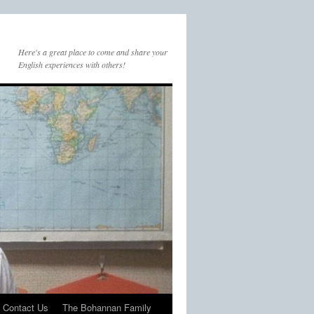
Here's a great place to come and share your
English experiences with others!
Contact Us
The Bohannan Family