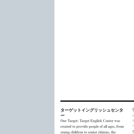
ターゲットイングリッシュセンタ
ー
Our Target: Target English Center was
created to provide people of all ages, from
young children to senior citizens, the