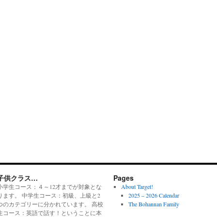
子供クラス…
Pages
小学生コース：４～12才までが対象とな
About Target!
ります。 中学生コース：初級、上級と2
2025 – 2026 Calendar
つのカテゴリーに分かれています。 高校
The Bohannan Family
生コース：英語で話す！ということに本