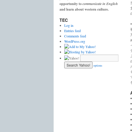
opportunity to
communicate in English
and learn about western culture.
TEC
Log in
Entries feed
Comments feed
WordPress.org
options