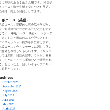
当に興味のある学生さん用です。 帰国子
女コース：海外生活で身につけた英語力
の維持、向上を目的としてます。
一般コース（英語）…
初級コース：基礎的な英会話を学びたい
方、海外旅行に行かれる方などにおすす
めです。 中級コース：映画やエンターテ
イメントなど興味のある分野をとおして
ディスカッション能力を身に着けます。
上級コース：色々なテーマに関して個人
の意見を表現してもらいます。上級レベ
ルでは新聞、雑誌の記事、ＣＮＮ、ＢＢ
Ｃ、などのニュース番組などで使用され
ているようなより難しいボキャブラリー
を必要とします。
Archives
October 2025
September 2025
August 2025
July 2025
June 2025
May 2025
April 2025