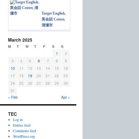
Target English,
英会話 Center,
清瀬市
March 2025
M
T
W
T
F
S
S
1
2
3
4
5
6
7
8
9
10
11
12
13
14
15
16
17
18
19
20
21
22
23
24
25
26
27
28
29
30
31
« Feb
Apr »
TEC
Log in
Entries feed
Comments feed
WordPress.org