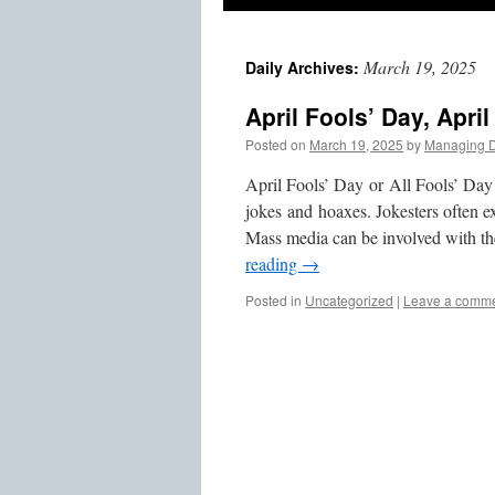
March 19, 2025
Daily Archives:
April Fools’ Day, April
Posted on
March 19, 2025
by
Managing D
April Fools’ Day or All Fools’ Day 
jokes and hoaxes. Jokesters often ex
Mass media can be involved with t
reading
→
Posted in
Uncategorized
|
Leave a comm