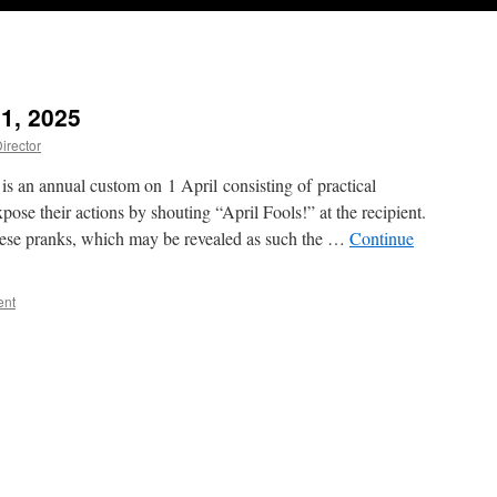
 1, 2025
irector
is an annual custom on 1 April consisting of practical
pose their actions by shouting “April Fools!” at the recipient.
hese pranks, which may be revealed as such the …
Continue
ent